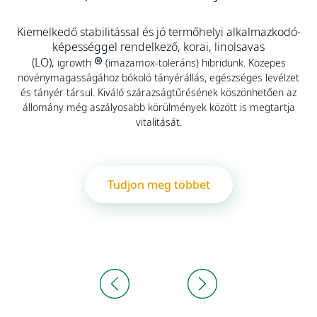
Kiemelkedő stabilitással és jó termőhelyi alkalmazkodó-
képességgel rendelkező, korai, linolsavas
(LO),
®
igrowth
(
imazamox-toleráns)
hibridünk. Közepes
növénymagasságához bókoló tányérállás, egészséges levélzet
és tányér társul. Kiváló szárazságtűrésének köszönhetően az
állomány még aszályosabb körülmények között is megtartja
vitalitását.
Tudjon meg többet