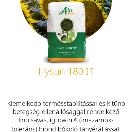
Hysun 180 IT
Kiemelkedő termésstabilitással és kitűnő
betegség-ellenállósággal rendelkező
linolsavas, igrowth
(
imazamox-
®
toleráns)
hibrid bókoló tányérállással.