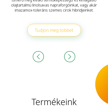
Ismerd meg kiváló termőképességű és kimagasló
olajtartalmú linolsavas napraforgóinkat, vagy akár
imazamox-toleráns szemes cirok hibridjeinket.
Tudjon meg többet
Termékeink